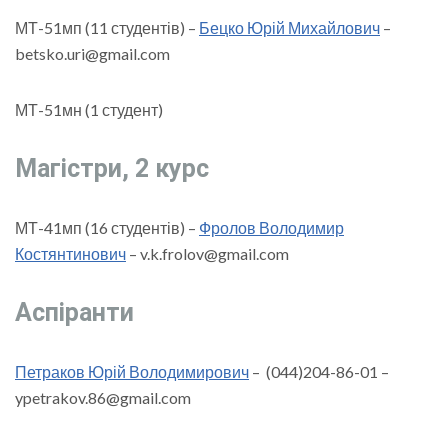
МТ-51мп (11 студентів) –
Бецко Юрій Михайлович
–
betsko.uri@gmail.com
МТ-51мн (1 студент)
Магістри, 2 курс
МТ-41мп (16 студентів) –
Фролов Володимир
Костянтинович
– v.k.frolov@gmail.com
Аспіранти
Петраков Юрій Володимирович
– (044)204-86-01 –
ypetrakov.86@gmail.com