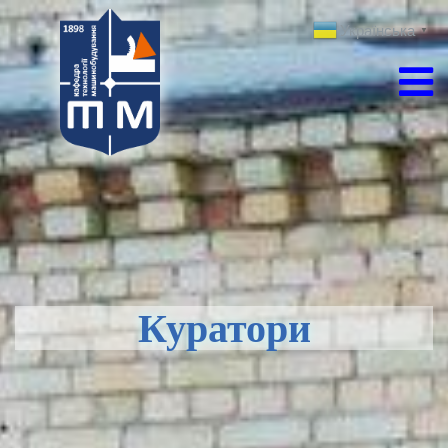
Українська
▼
Куратори