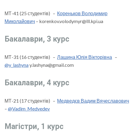
МТ-41 (25 студентів) –
Кореньков Володимир
Миколайович
– korenkov.volodymyr@lll.kpi.ua
Бакалаври, 3 курс
МТ-31 (16 студентів) –
Лашина Юлія Вікторівна
–
@y_lashyna
y.lashyna@gmail.com
Бакалаври, 4 курс
МТ-21 (17 студентів) –
Медведєв Вадим Вячеславович
–
@Vadim_Medvedev
Магістри, 1 курс