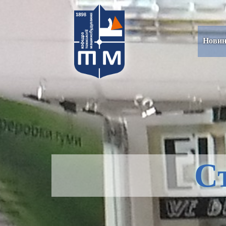
Нови
С