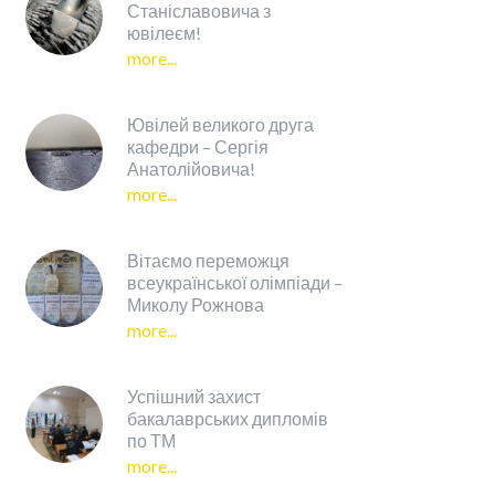
Станіславовича з
ювілеєм!
more...
Ювілей великого друга
кафедри – Сергія
Анатолійовича!
more...
Вітаємо переможця
всеукраїнської олімпіади –
Миколу Рожнова
more...
Успішний захист
бакалаврських дипломів
по ТМ
more...