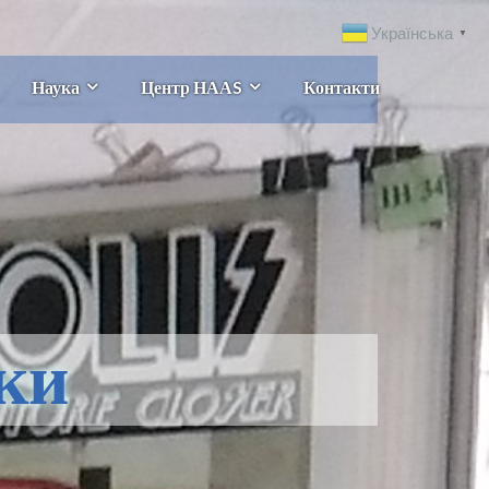
Українська
▼
Наука
Центр НААS
Контакти
ки