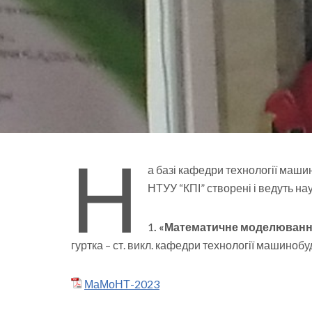
Н
а базі кафедри технології маш
НТУУ “КПІ” створені і ведуть на
1
. «Математичне моделювання 
гуртка – ст. викл. кафедри технології машиноб
МаМоНТ-2023