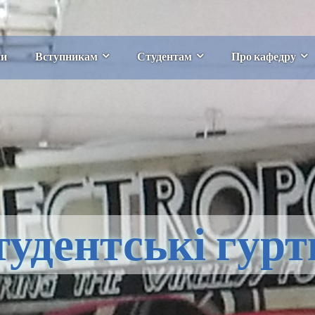
ни
Вступникам
Студентам
Про кафедру
тудентські гурт