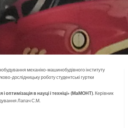
инобудування механіко-машинобудівного інституту
уково-дослідницьку роботу студентські гуртки
і оптимізація в науці і техніці» (МаМОНТ)
. Керівник
удування Лапач С.М.