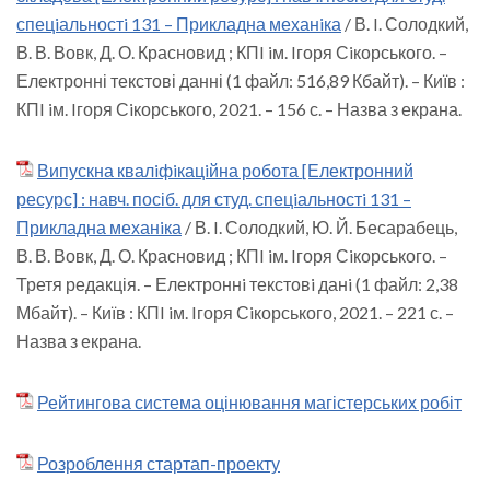
спецiальностi 131 – Прикладна механiка
/ В. I. Солодкий,
В. В. Вовк, Д. О. Красновид ; КПI iм. Iгоря Сiкорського. –
Електронні текстові данні (1 файл: 516,89 Кбайт). – Київ :
КПI iм. Iгоря Сiкорського, 2021. – 156 с. – Назва з екрана.
Випускна квалiфiкацiйна робота [Електронний
ресурс] : навч. посіб. для студ. спецiальностi 131 –
Прикладна механiка
/ В. I. Солодкий, Ю. Й. Бесарабець,
В. В. Вовк, Д. О. Красновид ; КПI iм. Iгоря Сiкорського. –
Третя редакція. – Електроннi текстовi данi (1 файл: 2,38
Мбайт). – Київ : КПI iм. Iгоря Сiкорського, 2021. – 221 с. –
Назва з екрана.
Рейтингова система оцінювання магістерських робіт
Розроблення стартап-проекту