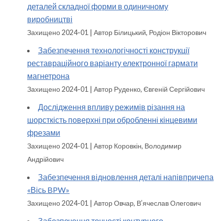
деталей складної форми в одиничному
виробництві
Захищено 2024-01
Автор Білицький, Родіон Вікторович
Забезпечення технологічності конструкції
реставраційного варіанту електронної гармати
магнетрона
Захищено 2024-01
Автор Руденко, Євгеній Сергійович
Дослідження впливу режимів різання на
шорсткість поверхні при обробленні кінцевими
фрезами
Захищено 2024-01
Автор Коровкін, Володимир
Андрійович
Забезпечення відновлення деталі напівпричепа
«Вісь BPW»
Захищено 2024-01
Автор Овчар, В’ячеслав Олегович
Забезпечення точності контурного