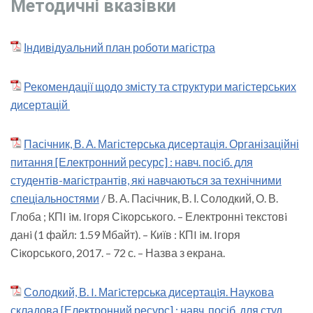
Методичні вказівки
Індивідуальний план роботи магістра
Рекомендації щодо змісту та структури магістерських
дисертацій
Пасічник, В. А. Магістерська дисертація. Організаційні
питання [Електронний ресурс] : навч. посiб. для
студентів-магістрантів, які навчаються за технічними
спеціальностями
/ В. А. Пасічник, В. І. Солодкий, О. В.
Глоба ; КПI iм. Iгоря Сiкорського. – Електроннi текстовi
данi (1 файл: 1.59 Мбайт). – Київ : КПI iм. Iгоря
Сiкорського, 2017. – 72 с. – Назва з екрана.
Солодкий, В. I. Магiстерська дисертацiя. Наукова
складова [Електронний ресурс] : навч. посіб. для студ.