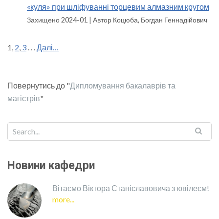
«куля» при шліфуванні торцевим алмазним кругом
Захищено 2024-01
Автор Коцюба, Богдан Геннадійович
1,
2
,
3
. . .
Далі…
Повернутись до "
Дипломування бакалаврів та
магістрів
"
Новини кафедри
Вітаємо Віктора Станіславовича з ювілеєм!
more...