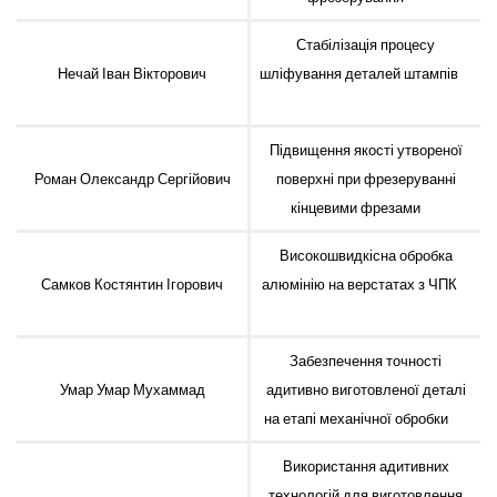
Стабілізація процесу
Нечай Іван Вікторович
шліфування деталей штампів
Підвищення якості утвореної
Роман Олександр Сергійович
поверхні при фрезеруванні
кінцевими фрезами
Високошвидкісна обробка
Самков Костянтин Ігорович
алюмінію на верстатах з ЧПК
Забезпечення точності
Умар Умар Мухаммад
адитивно виготовленої деталі
на етапі механічної обробки
Використання адитивних
технологій для виготовлення