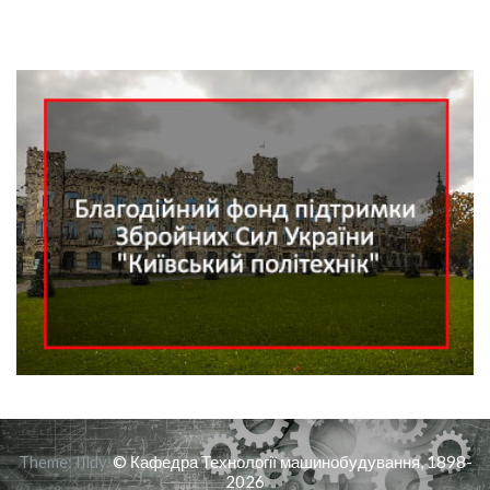
Theme:
Illdy
.
© Кафедра Технології машинобудування, 1898-
2026