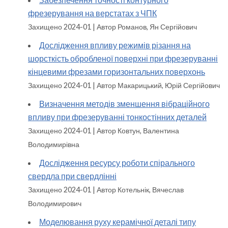
фрезерування на верстатах з ЧПК
Захищено 2024-01
Автор Романов, Ян Сергійович
Дослідження впливу режимів різання на
шорсткість обробленої поверхні при фрезеруванні
кінцевими фрезами горизонтальних поверхонь
Захищено 2024-01
Автор Макарицький, Юрій Сергійович
Визначення методів зменшення вібраційного
впливу при фрезеруванні тонкостінних деталей
Захищено 2024-01
Автор Ковтун, Валентина
Володимирівна
Дослідження ресурсу роботи спірального
свердла при свердлінні
Захищено 2024-01
Автор Котельнік, Вячеслав
Володимирович
Моделювання руху керамічної деталі типу