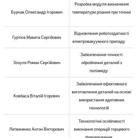
Розробка модуля визначення
Бурчак Олександр Ігорович
температури різання при точінні
Відновлення роботоздатності
Гуртієв Микита Сергійович
електровакуумного приладу
Забезпечення точності
Зозуля Роман Сергійович
оброблення деталей з
поліаміду
Забезпечення ефективного
виготовлення деталей на основі
Ковбаса Віталій Ігорович
використання адитивних
технологій
Технологічні особливості
Литвиненко Антон Вікторович
виконання операцій торцевого
фрезерування