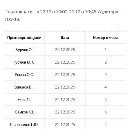
Початок захисту 22.12 о 10:00, 23.12 о 10:45. Аудиторія
103-18.
Прізвище, ініціали
Дата
Номер в черзі
Бурчак О.І
22.12.2025
1
Гуртієв М. С.
22.12.2025
2
Роман О.С.
22.12.2025
3
Ковбаса В. І.
22.12.2025
4
Нечай І.
22.12.2025
5
Самков К.І.
22.12.2025
6
Шаповалов Г.Ю.
22.12.2025
7