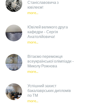
Станіславовича з
ювілеєм!
more...
Ювілей великого друга
кафедри – Сергія
Анатолійовича!
more...
Вітаємо переможця
всеукраїнської олімпіади –
Миколу Рожнова
more...
Успішний захист
бакалаврських дипломів
по ТМ
more...