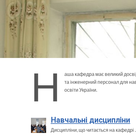
Н
аша кафедра має великий досві
та інженерний персонал для на
освіти України.
Навчальні дисципліни
Дисципліни, що чи