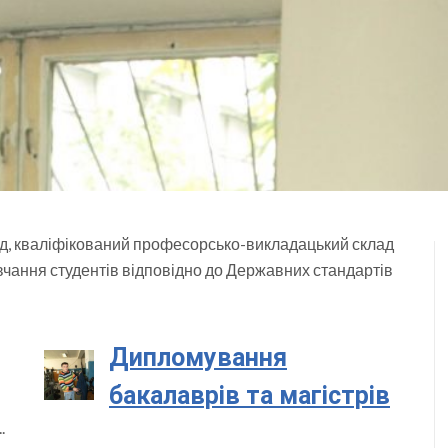
д, кваліфікований професорсько-викладацький склад
вчання студентів відповідно до Державних стандартів
Дипломування
бакалаврів та магістрів
тається на кафедрі ...