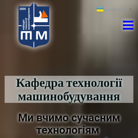
Українська
▼
Кафедра технології
машинобудування
Ми вчимо сучасним
технологіям