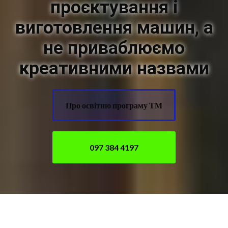
проєктування і
виготовлення машин, а
не приваблюємо
креативними назвами
Про освітню програму ТМ
097 384 4197