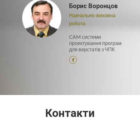
Борис Воронцов
Навчально-виховна
робота
CAM системи
проектування програм
для верстатів з ЧПК
Контакти